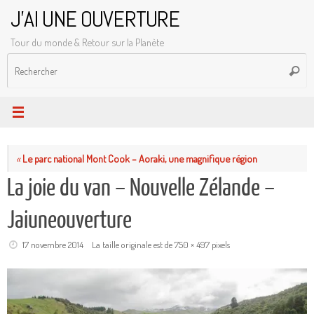
Passer
J'AI UNE OUVERTURE
au
Tour du monde & Retour sur la Planète
contenu
R
Reche
p
:
«
Le parc national Mont Cook – Aoraki, une magnifique région
La joie du van – Nouvelle Zélande –
Jaiuneouverture
17 novembre 2014
La taille originale est de
750 × 497
pixels