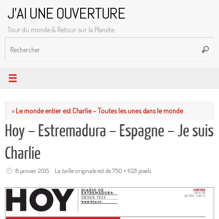
Passer
J'AI UNE OUVERTURE
au
Tour du monde & Retour sur la Planète
contenu
R
Reche
p
:
«
Le monde entier est Charlie – Toutes les unes dans le monde
Hoy – Estremadura – Espagne – Je suis
Charlie
8 janvier 2015
La taille originale est de
750 × 1021
pixels