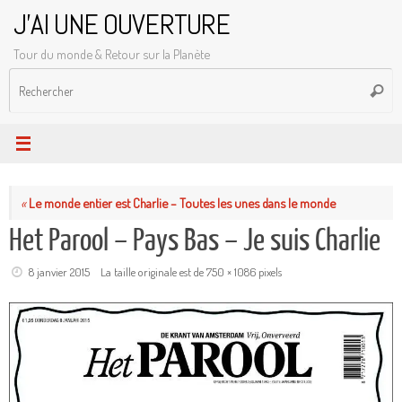
Passer
J'AI UNE OUVERTURE
au
Tour du monde & Retour sur la Planète
contenu
R
Reche
p
:
«
Le monde entier est Charlie – Toutes les unes dans le monde
Het Parool – Pays Bas – Je suis Charlie
8 janvier 2015
La taille originale est de
750 × 1086
pixels