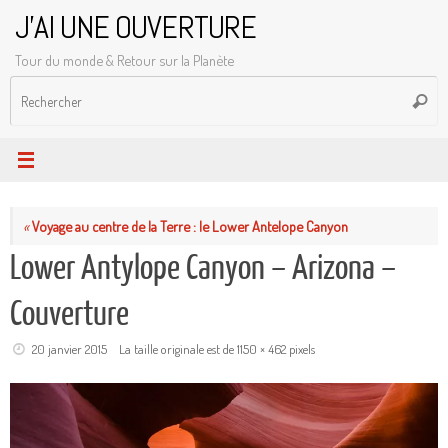
Passer
J'AI UNE OUVERTURE
au
Tour du monde & Retour sur la Planète
contenu
R
Reche
p
:
«
Voyage au centre de la Terre : le Lower Antelope Canyon
Lower Antylope Canyon – Arizona –
Couverture
20 janvier 2015
La taille originale est de
1150 × 462
pixels