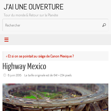
Passer
J'AI UNE OUVERTURE
au
Tour du monde & Retour sur la Planète
contenu
R
Reche
p
:
«
Et si on se pointait au siège de Canon Mexique ?
Highway Mexico
8 juin 2015
La taille originale est de
641 × 234
pixels