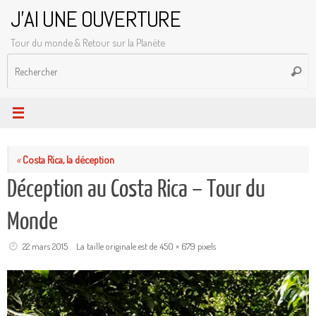
Passer
J'AI UNE OUVERTURE
au
Tour du monde & Retour sur la Planète
contenu
R
Reche
p
:
«
Costa Rica, la déception
Déception au Costa Rica – Tour du
Monde
22 mars 2015
La taille originale est de
450 × 679
pixels