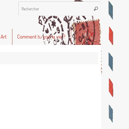
Recherche
Rechercher
pour
:
 Art
Comment tu vois la vie ?