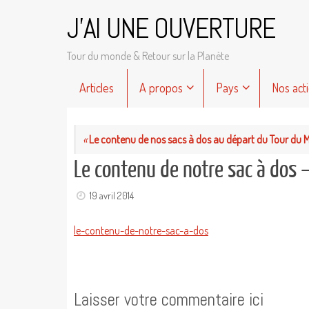
Passer
J'AI UNE OUVERTURE
au
contenu
Tour du monde & Retour sur la Planète
Passer
Articles
A propos
Pays
Nos act
au
contenu
«
Le contenu de nos sacs à dos au départ du Tour du 
Le contenu de notre sac à dos 
19 avril 2014
le-contenu-de-notre-sac-a-dos
Laisser votre commentaire ici