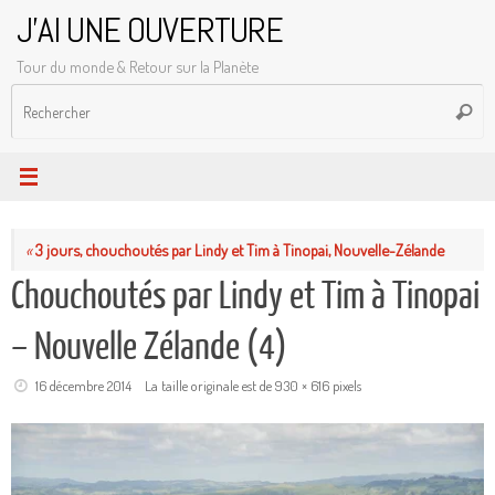
Passer
J'AI UNE OUVERTURE
au
Tour du monde & Retour sur la Planète
contenu
R
Reche
p
:
«
3 jours, chouchoutés par Lindy et Tim à Tinopai, Nouvelle-Zélande
Chouchoutés par Lindy et Tim à Tinopai
– Nouvelle Zélande (4)
16 décembre 2014
La taille originale est de
930 × 616
pixels