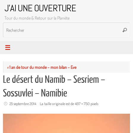
Passer
J'AI UNE OUVERTURE
au
Tour du monde & Retour sur la Planète
contenu
R
Reche
p
:
«
1 an de tour du monde – mon bilan – Eve
Le désert du Namib – Sesriem –
Sossuvlei – Namibie
25 septembre 2014
La taille originale est de
497 × 750
pixels