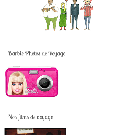
Barbie Photos de Voyage
Nos films de voyage