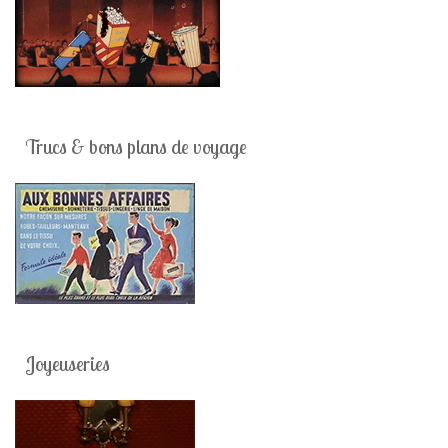
Trucs & bons plans de voyage
Joyeuseries