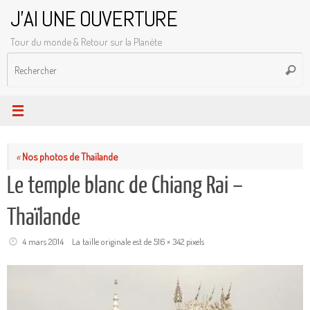
Passer
J'AI UNE OUVERTURE
au
Tour du monde & Retour sur la Planète
contenu
R
Reche
p
:
«
Nos photos de Thaïlande
Le temple blanc de Chiang Rai –
Thaïlande
4 mars 2014
La taille originale est de
516 × 342
pixels