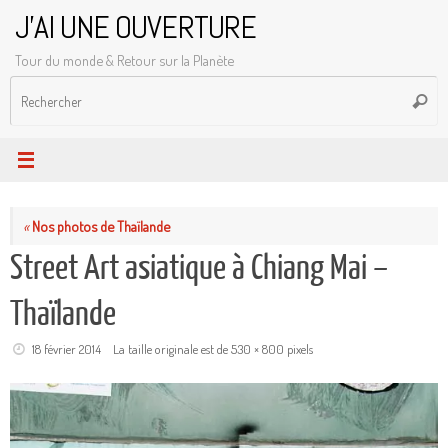
Passer
J'AI UNE OUVERTURE
au
Tour du monde & Retour sur la Planète
contenu
R
Reche
p
:
«
Nos photos de Thaïlande
Street Art asiatique à Chiang Mai –
Thaïlande
18 février 2014
La taille originale est de
530 × 800
pixels