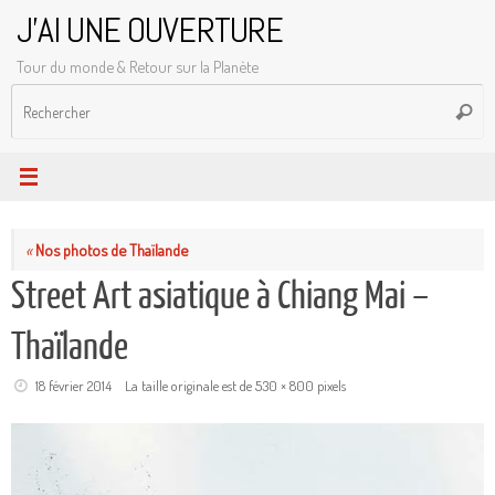
Passer
J'AI UNE OUVERTURE
au
Tour du monde & Retour sur la Planète
contenu
R
Reche
p
:
«
Nos photos de Thaïlande
Street Art asiatique à Chiang Mai –
Thaïlande
18 février 2014
La taille originale est de
530 × 800
pixels