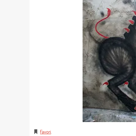
Favori
.