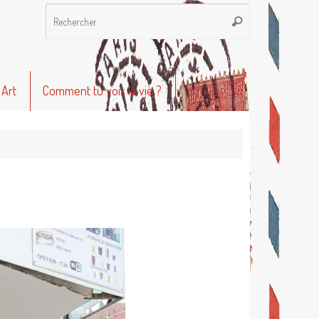
Recherche
Rechercher
pour
:
 Art
Comment tu vois la vie ?