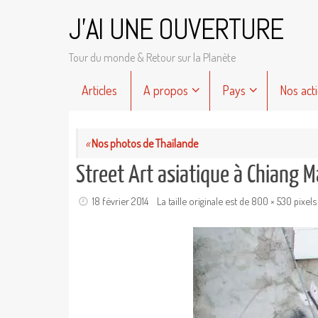
Passer
J'AI UNE OUVERTURE
au
contenu
Tour du monde & Retour sur la Planète
Passer
Articles
A propos
Pays
Nos act
au
contenu
«
Nos photos de Thaïlande
Street Art asiatique à Chiang M
18 février 2014
La taille originale est de
800 × 530
pixels