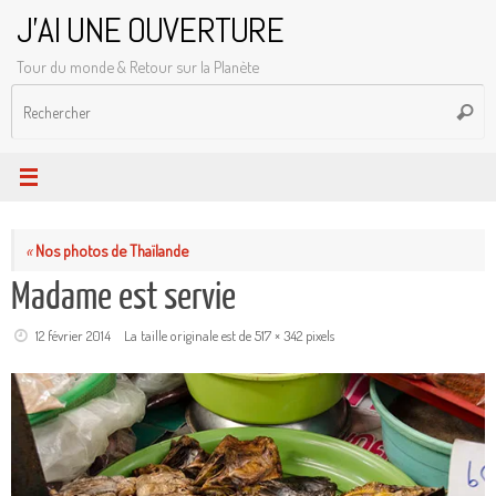
Passer
J'AI UNE OUVERTURE
au
Tour du monde & Retour sur la Planète
contenu
R
Reche
p
:
«
Nos photos de Thaïlande
Madame est servie
12 février 2014
La taille originale est de
517 × 342
pixels