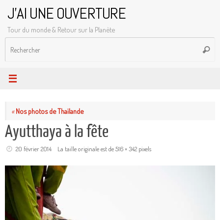
Passer
J'AI UNE OUVERTURE
au
Tour du monde & Retour sur la Planète
contenu
R
Reche
p
:
«
Nos photos de Thaïlande
Ayutthaya à la fête
20 février 2014
La taille originale est de
516 × 342
pixels