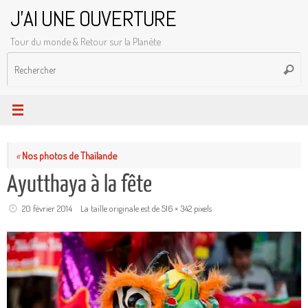
Passer
J'AI UNE OUVERTURE
au
Tour du monde & Retour sur la Planète
contenu
R
Reche
p
:
«
Nos photos de Thaïlande
Ayutthaya à la fête
20 février 2014
La taille originale est de
516 × 342
pixels