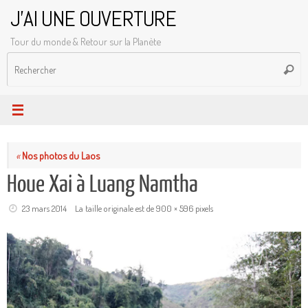
Passer
J'AI UNE OUVERTURE
au
Tour du monde & Retour sur la Planète
contenu
R
Reche
p
:
«
Nos photos du Laos
Houe Xai à Luang Namtha
23 mars 2014
La taille originale est de
900 × 596
pixels