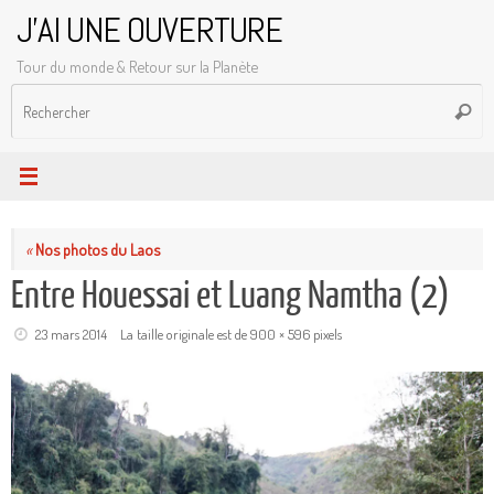
Passer
J'AI UNE OUVERTURE
au
Tour du monde & Retour sur la Planète
contenu
R
Reche
p
:
«
Nos photos du Laos
Entre Houessai et Luang Namtha (2)
23 mars 2014
La taille originale est de
900 × 596
pixels