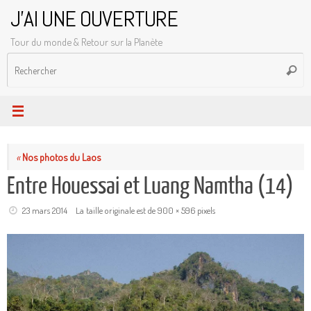
Passer
J'AI UNE OUVERTURE
au
Tour du monde & Retour sur la Planète
contenu
R
Reche
p
:
«
Nos photos du Laos
Entre Houessai et Luang Namtha (14)
23 mars 2014
La taille originale est de
900 × 596
pixels