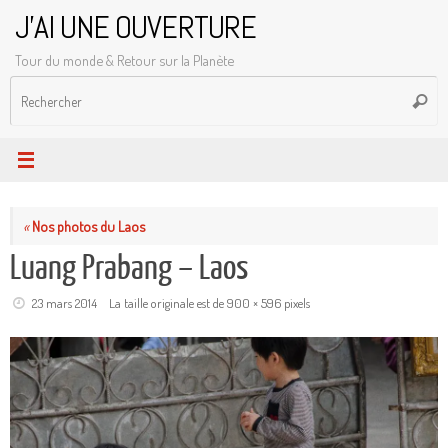
Passer
J'AI UNE OUVERTURE
au
Tour du monde & Retour sur la Planète
contenu
R
Reche
p
:
«
Nos photos du Laos
Luang Prabang – Laos
23 mars 2014
La taille originale est de
900 × 596
pixels