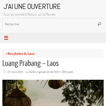
Passer
J'AI UNE OUVERTURE
au
Tour du monde & Retour sur la Planète
contenu
R
Reche
p
:
«
Nos photos du Laos
Luang Prabang – Laos
23 mars 2014
La taille originale est de
900 × 596
pixels