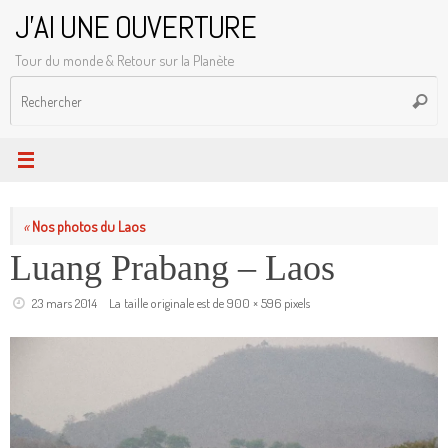
Passer
J'AI UNE OUVERTURE
au
Tour du monde & Retour sur la Planète
contenu
R
Reche
p
:
«
Nos photos du Laos
Luang Prabang – Laos
23 mars 2014
La taille originale est de
900 × 596
pixels