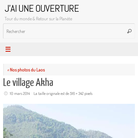
Passer
J'AI UNE OUVERTURE
au
Tour du monde & Retour sur la Planète
contenu
R
Reche
p
:
«
Nos photos du Laos
Le village Akha
10 mars 2014
La taille originale est de
516 × 342
pixels