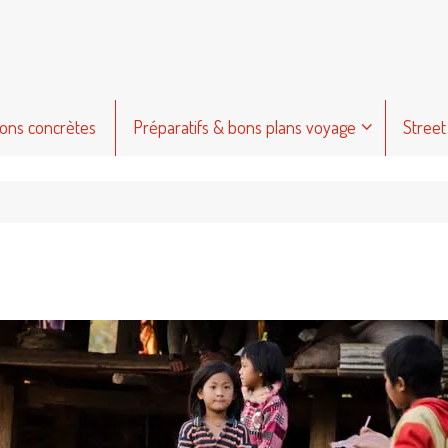
ions concrètes
Préparatifs & bons plans voyage
Street