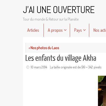
Passer
J'AI UNE OUVERTURE
au
contenu
Tour du monde & Retour sur la Planète
Passer
Articles
A propos
Pays
Nos act
au
contenu
«
Nos photos du Laos
Les enfants du village Akha
10 mars 2014
La taille originale est de
516 × 342
pixels