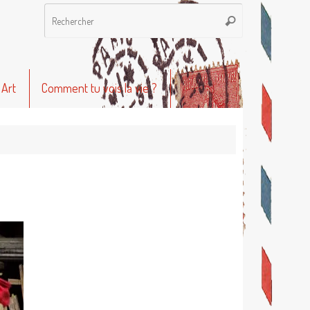
Recherche
Rechercher
pour
:
 Art
Comment tu vois la vie ?