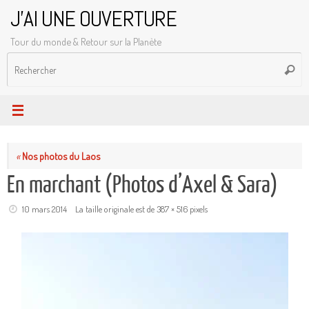
Passer
J'AI UNE OUVERTURE
au
Tour du monde & Retour sur la Planète
contenu
R
Reche
p
:
«
Nos photos du Laos
En marchant (Photos d’Axel & Sara)
10 mars 2014
La taille originale est de
387 × 516
pixels