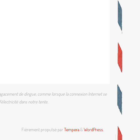
 un agacement de dingue, comme lorsque la connexion Internet se
électricité dans notre tente.
Fièrement propulsé par
Tempera
&
WordPress.