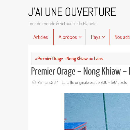
Passer
J'AI UNE OUVERTURE
au
contenu
Tour du monde & Retour sur la Planète
Passer
Articles
A propos
Pays
Nos act
au
contenu
«
Premier Orage – Nong Khiaw au Laos
Premier Orage – Nong Khiaw – 
25 mars 2014
La taille originale est de
900 × 597
pixels