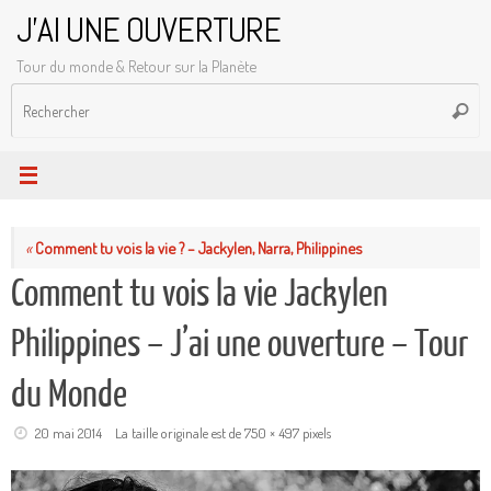
Passer
J'AI UNE OUVERTURE
au
Tour du monde & Retour sur la Planète
contenu
R
Reche
p
:
«
Comment tu vois la vie ? – Jackylen, Narra, Philippines
Comment tu vois la vie Jackylen
Philippines – J’ai une ouverture – Tour
du Monde
20 mai 2014
La taille originale est de
750 × 497
pixels