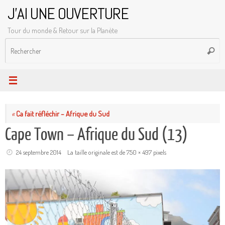
Passer
J'AI UNE OUVERTURE
au
Tour du monde & Retour sur la Planète
contenu
R
Reche
p
:
«
Ca fait réfléchir – Afrique du Sud
Cape Town – Afrique du Sud (13)
24 septembre 2014
La taille originale est de
750 × 497
pixels