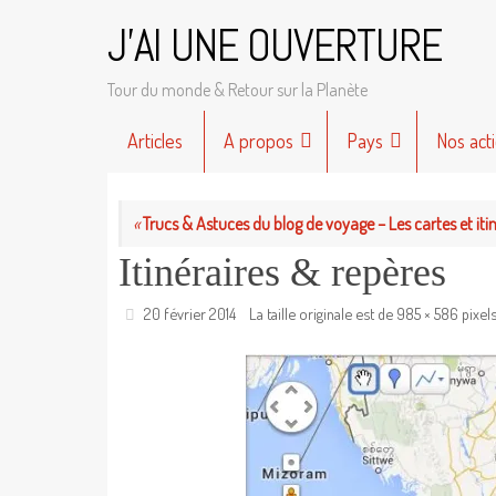
Passer
J'AI UNE OUVERTURE
au
contenu
Tour du monde & Retour sur la Planète
Passer
Articles
A propos
Pays
Nos act
au
contenu
«
Trucs & Astuces du blog de voyage – Les cartes et iti
Itinéraires & repères
20 février 2014
La taille originale est de
985 × 586
pixel