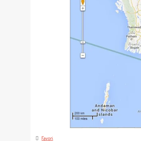
Favori
.