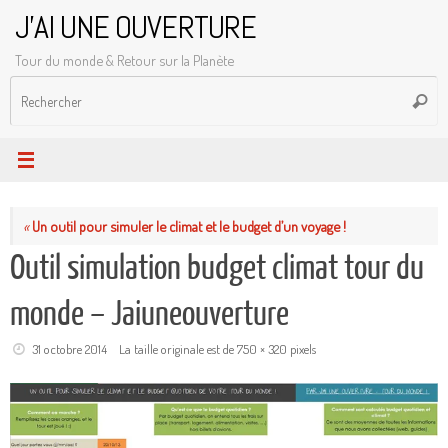
Passer
J'AI UNE OUVERTURE
au
Tour du monde & Retour sur la Planète
contenu
R
Reche
p
:
«
Un outil pour simuler le climat et le budget d’un voyage !
Outil simulation budget climat tour du
monde – Jaiuneouverture
31 octobre 2014
La taille originale est de
750 × 320
pixels