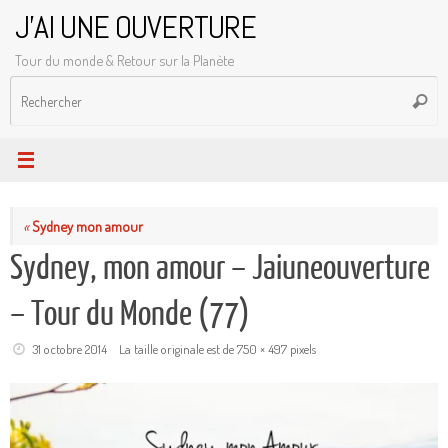
Passer
J'AI UNE OUVERTURE
au
Tour du monde & Retour sur la Planète
contenu
R
Reche
p
:
«
Sydney mon amour
Sydney, mon amour – Jaiuneouverture
– Tour du Monde (77)
31 octobre 2014
La taille originale est de
750 × 497
pixels