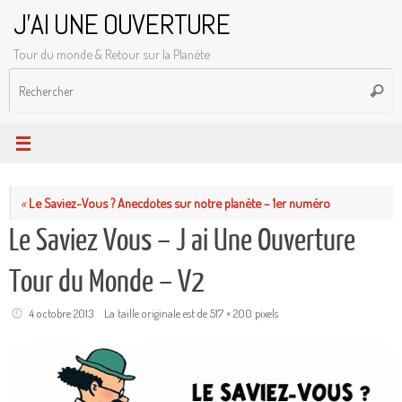
Passer
J'AI UNE OUVERTURE
au
Tour du monde & Retour sur la Planète
contenu
R
Reche
p
:
«
Le Saviez-Vous ? Anecdotes sur notre planète – 1er numéro
Le Saviez Vous – J ai Une Ouverture
Tour du Monde – V2
4 octobre 2013
La taille originale est de
517 × 200
pixels