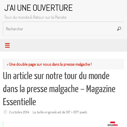
Passer
J'AI UNE OUVERTURE
au
Tour du monde & Retour sur la Planète
contenu
R
Reche
p
:
«
Une double page sur nous dans la presse malgache !
Un article sur notre tour du monde
dans la presse malgache – Magazine
Essentielle
2 octobre 2014
La taille originale est de
517 × 677
pixels