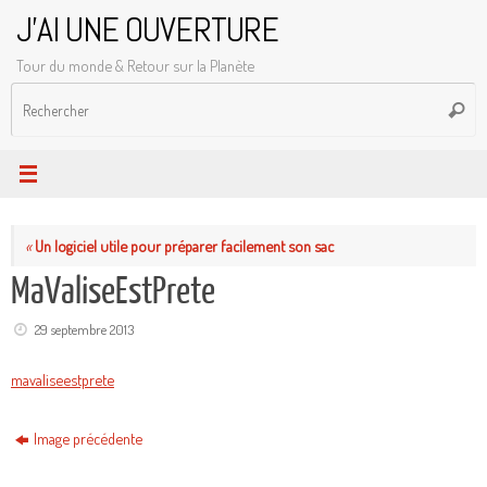
Passer
J'AI UNE OUVERTURE
au
Tour du monde & Retour sur la Planète
contenu
R
Reche
p
:
«
Un logiciel utile pour préparer facilement son sac
MaValiseEstPrete
29 septembre 2013
mavaliseestprete
Image précédente