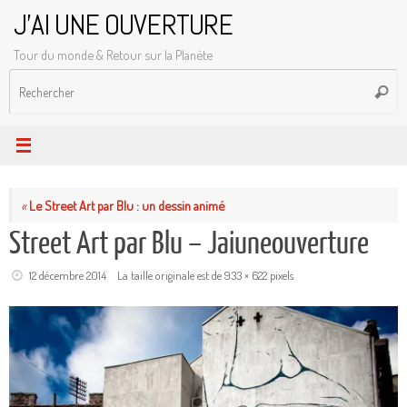
Passer
J'AI UNE OUVERTURE
au
Tour du monde & Retour sur la Planète
contenu
R
Reche
p
:
«
Le Street Art par Blu : un dessin animé
Street Art par Blu – Jaiuneouverture
12 décembre 2014
La taille originale est de
933 × 622
pixels