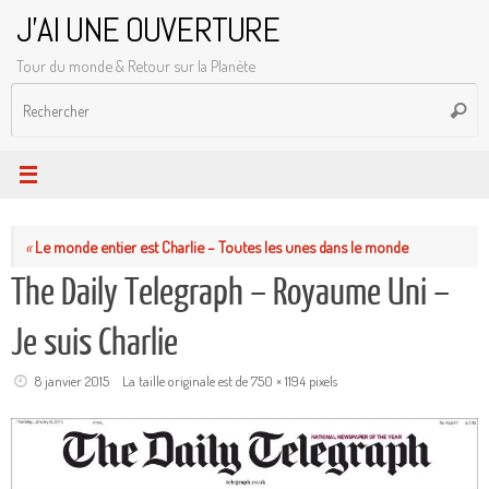
Passer
J'AI UNE OUVERTURE
au
Tour du monde & Retour sur la Planète
contenu
R
Reche
p
:
«
Le monde entier est Charlie – Toutes les unes dans le monde
The Daily Telegraph – Royaume Uni –
Je suis Charlie
8 janvier 2015
La taille originale est de
750 × 1194
pixels