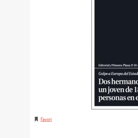
Favori
.