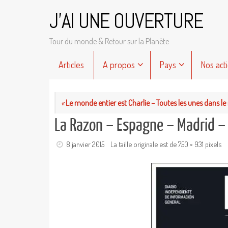
Passer
J'AI UNE OUVERTURE
au
contenu
Tour du monde & Retour sur la Planète
Passer
Articles
A propos
Pays
Nos act
au
contenu
«
Le monde entier est Charlie – Toutes les unes dans l
La Razon – Espagne – Madrid – J
8 janvier 2015
La taille originale est de
750 × 931
pixels