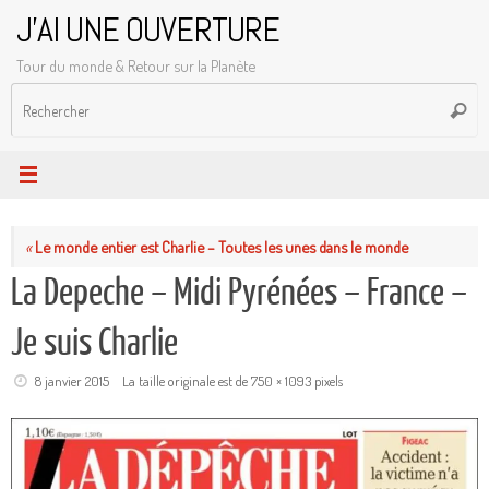
Passer
J'AI UNE OUVERTURE
au
Tour du monde & Retour sur la Planète
contenu
R
Reche
p
:
«
Le monde entier est Charlie – Toutes les unes dans le monde
La Depeche – Midi Pyrénées – France –
Je suis Charlie
8 janvier 2015
La taille originale est de
750 × 1093
pixels