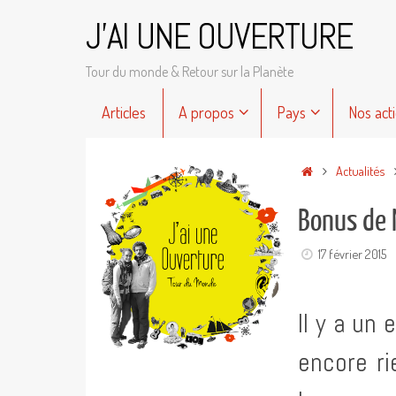
Passer
J'AI UNE OUVERTURE
au
contenu
Tour du monde & Retour sur la Planète
Passer
Articles
A propos
Pays
Nos act
au
contenu
Accueil
Actualités
Bonus de 
17 février 2015
Il y a un
encore ri