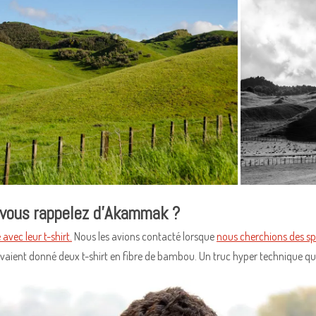
 vous rappelez d’Akammak ?
 avec leur t-shirt.
Nous les avions contacté lorsque
nous cherchions des s
vaient donné deux t-shirt en fibre de bambou. Un truc hyper technique qui 