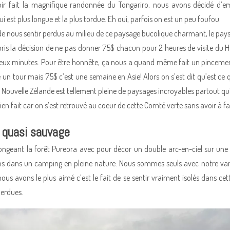
oir fait la magnifique randonnée du Tongariro, nous avons décidé d’em
qui est plus longue et la plus tordue. Eh oui, parfois on est un peu foufou.
de nous sentir perdus au milieu de ce paysage bucolique charmant, le paysa
 pris la décision de ne pas donner 75$ chacun pour 2 heures de visite du
deux minutes. Pour être honnête, ça nous a quand même fait un pincement
re un tour mais 75$ c’est une semaine en Asie! Alors on s’est dit qu’est ce
 Nouvelle Zélande est tellement pleine de paysages incroyables partout qu’
en fait car on s’est retrouvé au coeur de cette Comté verte sans avoir à fair
 quasi sauvage
ongeant la forêt Pureora avec pour décor un double arc-en-ciel sur une 
s dans un camping en pleine nature. Nous sommes seuls avec notre van, il
ous avons le plus aimé c’est le fait de se sentir vraiment isolés dans ce
erdues.