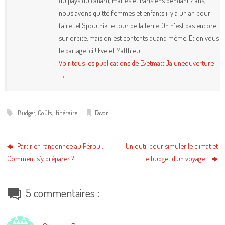
du pays du canard, mariés et Parisiens pendant 7 ans,
nous avons quitté femmes et enfants il y a un an pour
faire tel Spoutnik le tour de la terre. On n'est pas encore
sur orbite, mais on est contents quand même. Et on vous
le partage ici ! Eve et Matthieu
Voir tous les publications de Evetmatt Jaiuneouverture
→
Budget
,
Coûts
,
Itinéraire
.
Favori
.
Partir en randonnée au Pérou :
Un outil pour simuler le climat et
Comment s’y préparer ?
le budget d’un voyage !
5 commentaires :