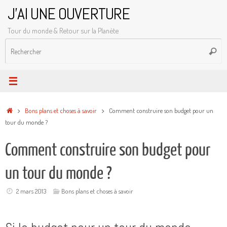
Passer
J'AI UNE OUVERTURE
au
Tour du monde & Retour sur la Planète
contenu
R
Reche
p
:
Accueil
Bons plans et choses à savoir
Comment construire son budget pour un
tour du monde ?
Comment construire son budget pour
un tour du monde ?
2 mars 2013
Bons plans et choses à savoir