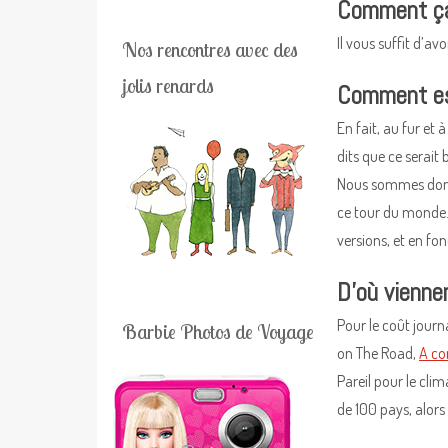
Comment ça
Il vous suffit d’av
Nos rencontres avec des
jolis renards
Comment est
En fait, au fur e
dits que ce serait 
Nous sommes donc 
ce tour du monde. 
versions, et en fon
D’où vienne
Pour le coût journ
Barbie Photos de Voyage
on The Road,
A co
Pareil pour le cli
de 100 pays, alors