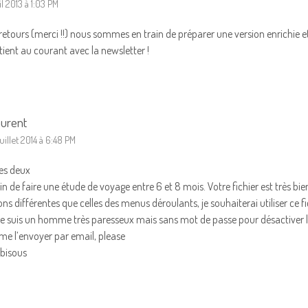
il 2013 à 1:03 PM
retours (merci !!) nous sommes en train de préparer une version enrichie et 
tient au courant avec la newsletter !
urent
juillet 2014 à 6:48 PM
les deux
in de faire une étude de voyage entre 6 et 8 mois. Votre fichier est très bie
ons différentes que celles des menus déroulants, je souhaiterai utiliser ce f
e suis un homme très paresseux mais sans mot de passe pour désactiver la 
me l’envoyer par email, please
 bisous