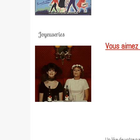
Joyeuseries
Vous aimez c
Un like de votre p