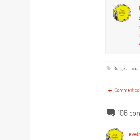
Budget
,
Itinéra
Comment cons
106 co
evet