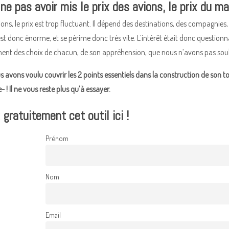
ne pas avoir mis le prix des avions, le prix du mat
ons, le prix est trop fluctuant. Il dépend des destinations, des compagnies,
t donc énorme, et se périme donc très vite. L’intérêt était donc question
ment des choix de chacun, de son appréhension, que nous n’avons pas souha
us avons voulu couvrir les 2 points essentiels dans la construction de son t
- ! Il ne vous reste plus qu’à essayer.
gratuitement cet outil ici !
Prénom
Nom
Email