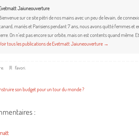
Evetmatt Jaiuneouverture
Bienvenue sur ce site pétri de nos mains avec un peu de levain, de connex
canard, mariés et Parisiens pendant 7 ans, nous avons quitté femmes et enfa
terre. On n'est pas encore sur orbite, mais on est contents quand même. Et 
Voir tous les publications de Evetmatt Jaiuneouverture
→
ire
.
Favori
.
truire son budget pour un tour du monde ?
mmentaires :
matt