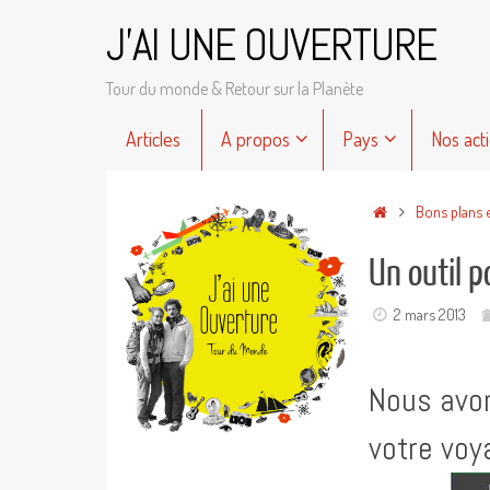
Passer
J'AI UNE OUVERTURE
au
contenu
Tour du monde & Retour sur la Planète
Passer
Articles
A propos
Pays
Nos act
au
contenu
Accueil
Bons plans 
Un outil p
2 mars 2013
Nous avon
votre voy