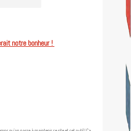
erait notre bonheur !
ps qu’on passe à maintenir ce site et cet outil ! Ca