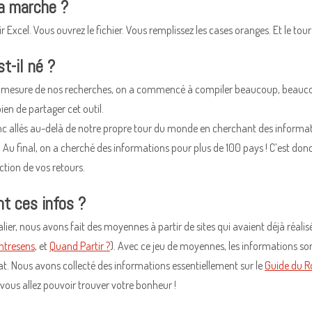
 marche ?
oir Excel. Vous ouvrez le fichier. Vous remplissez les cases oranges. Et le tour 
-il né ?
t à mesure de nos recherches, on a commencé à compiler beaucoup, beauc
bien de partager cet outil.
allés au-delà de notre propre tour du monde en cherchant des informatio
Au final, on a cherché des informations pour plus de 100 pays ! C’est don
ction de vos retours.
nt ces infos ?
alier, nous avons fait des moyennes à partir de sites qui avaient déjà réal
ntresens
, et
Quand Partir ?
). Avec ce jeu de moyennes, les informations son
mat. Nous avons collecté des informations essentiellement sur le
Guide du R
 vous allez pouvoir trouver votre bonheur !