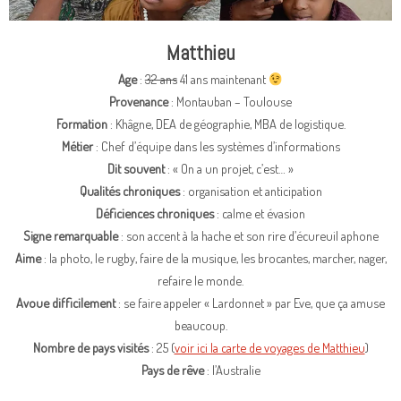
Matthieu
Age
:
32 ans
41 ans maintenant
Provenance
: Montauban – Toulouse
Formation
: Khâgne, DEA de géographie, MBA de logistique.
Métier
: Chef d’équipe dans les systèmes d’informations
Dit souvent
: « On a un projet, c’est… »
Qualités chroniques
: organisation et anticipation
Déficiences chroniques
: calme et évasion
Signe remarquable
: son accent à la hache et son rire d’écureuil aphone
Aime
: la photo, le rugby, faire de la musique, les brocantes, marcher, nager,
refaire le monde.
Avoue difficilement
: se faire appeler « Lardonnet » par Eve, que ça amuse
beaucoup.
Nombre de pays visités
: 25 (
voir ici la carte de voyages de Matthieu
)
Pays de rêve
: l’Australie