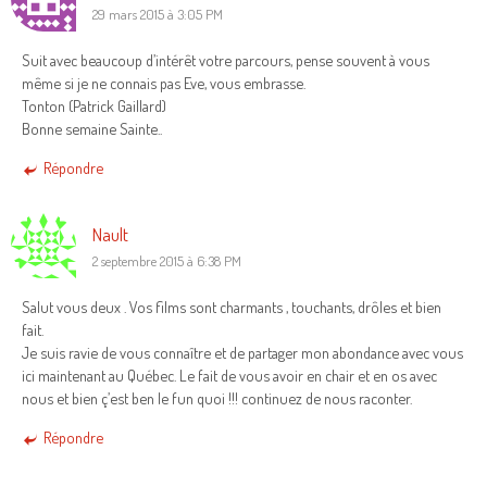
29 mars 2015 à 3:05 PM
Suit avec beaucoup d’intérêt votre parcours, pense souvent à vous
même si je ne connais pas Eve, vous embrasse.
Tonton (Patrick Gaillard)
Bonne semaine Sainte..
Répondre
Nault
2 septembre 2015 à 6:38 PM
Salut vous deux . Vos films sont charmants , touchants, drôles et bien
fait.
Je suis ravie de vous connaître et de partager mon abondance avec vous
ici maintenant au Québec. Le fait de vous avoir en chair et en os avec
nous et bien ç’est ben le fun quoi !!! continuez de nous raconter.
Répondre