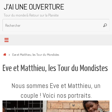
Passer
J'AI UNE OUVERTURE
au
Tour du monde & Retour sur la Planète
contenu
R
Reche
p
:
Accueil
Eve et Matthieu, les Tour du Mondistes
Eve et Matthieu, les Tour du Mondistes
Nous sommes Eve et Matthieu, un
couple ! Voici nos portraits.