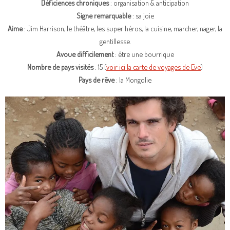
Déficiences chroniques
: organisation & anticipation
Signe remarquable
: sa joie
Aime
: Jim Harrison, le théâtre, les super héros, la cuisine, marcher, nager, la
gentillesse.
Avoue difficilement
: être une bourrique
Nombre de pays visités
: 15 (
voir ici la carte de voyages de Eve
)
Pays de rêve
: la Mongolie