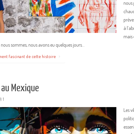
nous 
chaud
préven
à l’a
mais o
ous sommes, nous avons eu quelques jours…
ment fascinant de cette histoire
t au Mexique
1
Les v
polit
essent