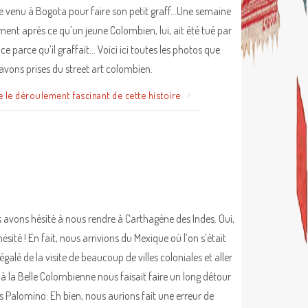
venu à Bogota pour faire son petit graff…Une semaine
ment après ce qu’un jeune Colombien, lui, ait été tué par
ice parce qu’il graffait… Voici ici toutes les photos que
avons prises du street art colombien.
e le déroulement fascinant de cette histoire
avons hésité à nous rendre à Carthagène des Indes. Oui,
ésité ! En fait, nous arrivions du Mexique où l’on s’était
égalé de la visite de beaucoup de villes coloniales et aller
’à la Belle Colombienne nous faisait faire un long détour
s Palomino. Eh bien, nous aurions fait une erreur de