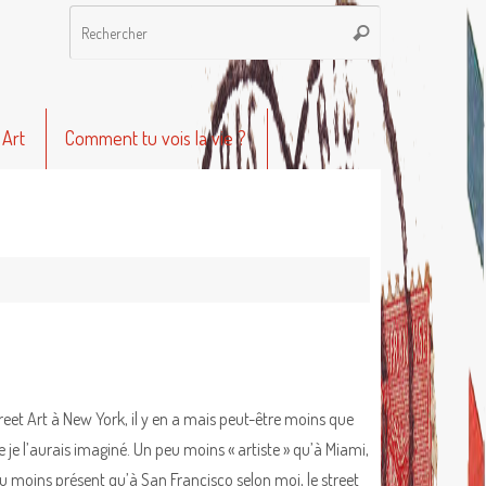
Recherche
Rechercher
pour
:
 Art
Comment tu vois la vie ?
reet Art à New York, il y en a mais peut-être moins que
e je l’aurais imaginé. Un peu moins « artiste » qu’à Miami,
u moins présent qu’à San Francisco selon moi, le street