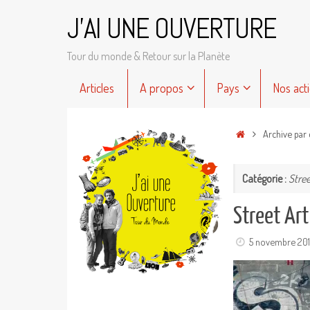
Passer
J'AI UNE OUVERTURE
au
contenu
Tour du monde & Retour sur la Planète
Passer
Articles
A propos
Pays
Nos act
au
contenu
Accueil
Archive par 
Catégorie :
Stree
Street Ar
5 novembre 201