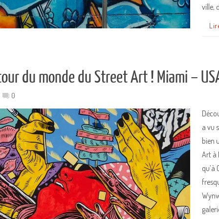
ville,
Lir
 tour du monde du Street Art ! Miami – US
0
Décou
a vu 
bien 
Art à
qu’à 
fresq
Wynwo
galer