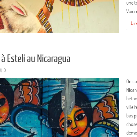
une te
Voici
Lir
 à Esteli au Nicaragua
0
On co
Nicar
béton
ville
bas p
chose
démoc