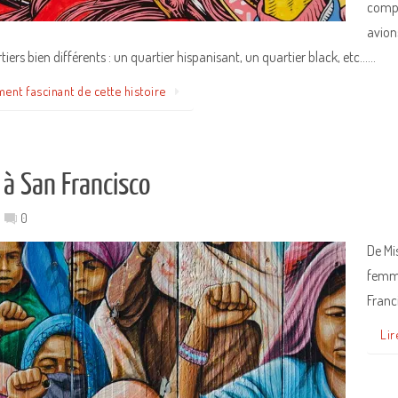
compl
avion
tiers bien différents : un quartier hispanisant, un quartier black, etc……
ment fascinant de cette histoire
 à San Francisco
0
De Mi
femme
Franc
Lir