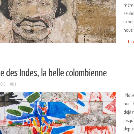
même 
seule
la pol
nous 
Lir
e des Indes, la belle colombienne
015
1
Nous 
oui… h
déjà r
jusqu
depui