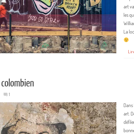
art v
les q
Willi
La lo
Lir
t colombien
1
Dans 
art. 
défile
bonne