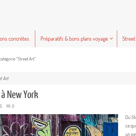
ions concrètes
Préparatifs & bons plans voyage
Street
catégorie "Street Art"
t Art
t à New York
5
0
Du St
ce qu
un pe