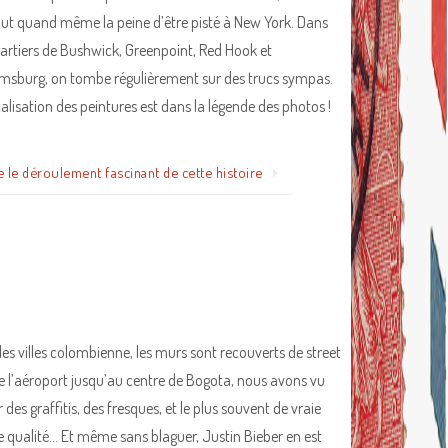
aut quand même la peine d’être pisté à New York. Dans
uartiers de Bushwick, Greenpoint, Red Hook et
amsburg, on tombe régulièrement sur des trucs sympas.
calisation des peintures est dans la légende des photos !
e le déroulement fascinant de cette histoire
les villes colombienne, les murs sont recouverts de street
De l’aéroport jusqu’au centre de Bogota, nous avons vu
r des graffitis, des fresques, et le plus souvent de vraie
 qualité… Et même sans blaguer, Justin Bieber en est