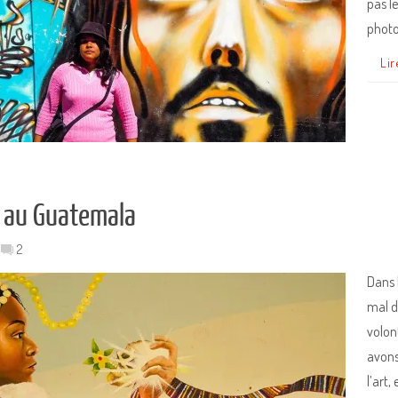
pas l
photo
Lir
t au Guatemala
2
Dans 
mal d
volon
avons
l’art,