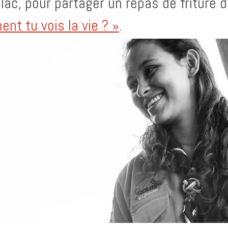
 lac, pour partager un repas de friture 
nt tu vois la vie ? »
.