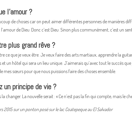
ue l’amour ?
aucoup de choses car on peut aimer différentes personnes de manières diffé
 l’amour de Dieu. Donc c’est Dieu. Sinon plus communément, c’est un sen
tre plus grand rêve ?
être ce que je veux être. Je veux faire des arts martiaux, apprendre la guit
et un hôtel qui sera un lieu unique. J’aimerais qu’avec tout le succès que 
 de mes sœurs pour que nous puissions faire des choses ensemble.
z un principe de vie ?
s la changer. La nouvelle serait : « Ce n’est pas la fin qui compte, mais le ch
rs 2015 sur un ponton posé sur le lac Coatepeque au El Salvador