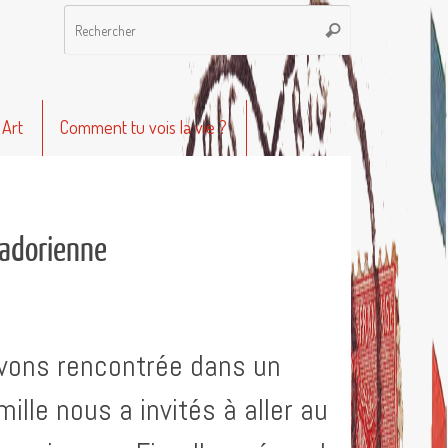
Recherche
Rechercher
pour
:
 Art
Comment tu vois la vie ?
lvadorienne
’avons rencontrée dans un
ille nous a invités à aller au