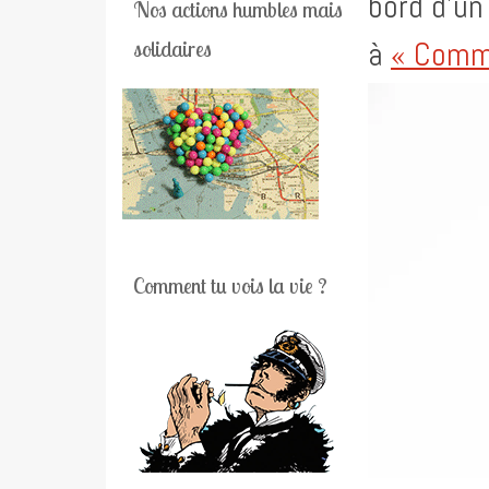
bord d’un
Nos actions humbles mais
à
« Comme
solidaires
Comment tu vois la vie ?