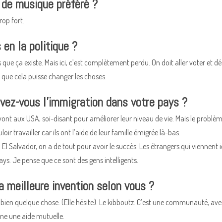
 de musique préféré ?
rop fort.
en la politique ?
is que ça existe. Mais ici, c’est complètement perdu. On doit aller voter et
s que cela puisse changer les choses.
ez-vous l’immigration dans votre pays ?
 vont aux USA, soi-disant pour améliorer leur niveau de vie. Mais le problèm
loir travailler car ils ont l’aide de leur famille émigrée là-bas.
 El Salvador, on a de tout pour avoir le succès. Les étrangers qui viennent ic
ys. Je pense que ce sont des gens intelligents.
a meilleure invention selon vous ?
l y a bien quelque chose. (Elle hésite). Le kibboutz. C’est une communauté, 
me une aide mutuelle.