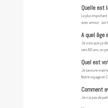
Quelle est 
Le plus important 
avec amour : son t
A quel âge 
Je crois que ça dép
vers 80 ans, on peu
Quel est vot
Je savoure vraime
Notre voyage en C
Comment ave
Je n’ai pas de peti