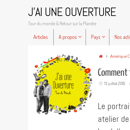
Passer
J'AI UNE OUVERTURE
au
contenu
Tour du monde & Retour sur la Planète
Passer
Articles
A propos
Pays
Nos act
au
contenu
Accueil
Amérique C
Comment tu
13 juillet 2015
Le portra
atelier de