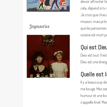
devoir affronter te
cela, dépend si tu 
Je crois que chacu
mission, mais je le
Joyeuseries
que les personnes q
voisine est mort pe
Qui est Die
Dieu est tout. Il e
Dieu est une énergi
Quelle est l
Il y a beaucoup de
me bouge. Mes sœur
humour et une bonn
s’appelle Ariel. M