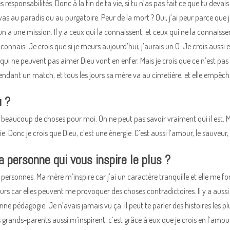
s responsabilités. Donc à la fin de ta vie, si tu n’as pas fait ce que tu dev
vas au paradis ou au purgatoire. Peur de la mort ? Oui, j’ai peur parce que je
n a une mission. Il y a ceux qui la connaissent, et ceux qui ne la connaiss
 connais. Je crois que si je meurs aujourd’hui, j’aurais un 0. Je crois aussi 
ui ne peuvent pas aimer Dieu vont en enfer. Mais je crois que ce n’est pas déf
ndant un match, et tous les jours sa mère va au cimetière, et elle empêche so
u ?
st beaucoup de choses pour moi. On ne peut pas savoir vraiment qui il est. Mai
e. Donc je crois que Dieu, c’est une énergie. C’est aussi l’amour, le sauveur,
a personne qui vous inspire le plus ?
 personnes. Ma mère m’inspire car j’ai un caractère tranquille et elle me fo
s car elles peuvent me provoquer des choses contradictoires. Il y a aussi
e pédagogie. Je n’avais jamais vu ça. Il peut te parler des histoires les 
es grands-parents aussi m’inspirent, c’est grâce à eux que je crois en l’amou