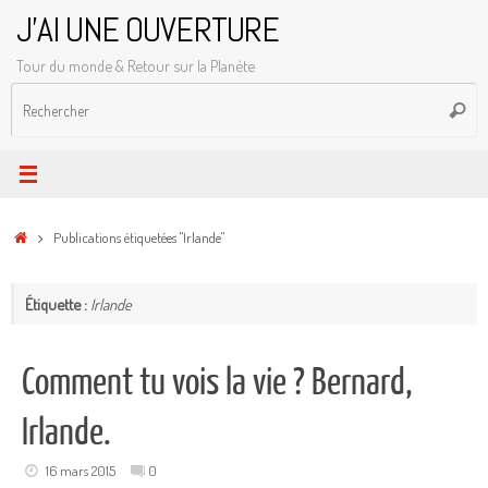
Passer
J'AI UNE OUVERTURE
au
Tour du monde & Retour sur la Planète
contenu
R
Reche
p
:
Accueil
Publications étiquetées "Irlande"
Étiquette :
Irlande
Comment tu vois la vie ? Bernard,
Irlande.
16 mars 2015
0