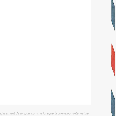
 un agacement de dingue, comme lorsque la connexion Internet se