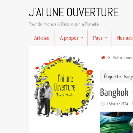
Passer
J'AI UNE OUVERTURE
au
contenu
Tour du monde & Retour sur la Planète
Passer
Articles
A propos
Pays
Nos act
au
contenu
Accueil
Publication
Étiquette :
Bang
Bangkok –
1 février 2014