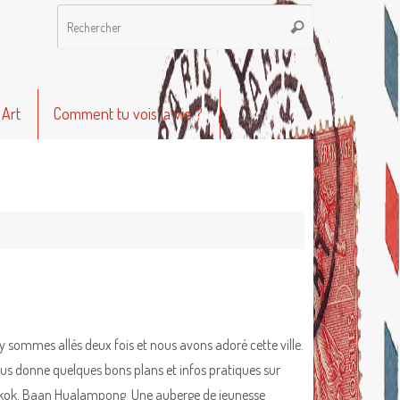
Recherche
Rechercher
pour
:
 Art
Comment tu vois la vie ?
y sommes allés deux fois et nous avons adoré cette ville.
us donne quelques bons plans et infos pratiques sur
ok. Baan Hualampong Une auberge de jeunesse