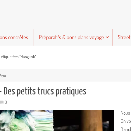
ions concrètes
Préparatifs & bons plans voyage
Street
s étiquetées "Bangkok"
kok
 Des petits trucs pratiques
0
Nous 
On vo
Bangk