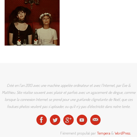
Créé en l'an 2013 avec une machine appelée ordinateur et avec l'Internet, par Eve &
Matthieu. Site réalise souvent avec plaisir et parfois avec un agacement de dingue, comme
lorsque la connexion Internet se prend pour une guirlande clignotante de Noël, que ces
foutues photos veulent pas s'uploader, ou qu'il n'y pas d'électricité dans notre tente.
Fièrement propulsé par
Tempera
&
WordPress.