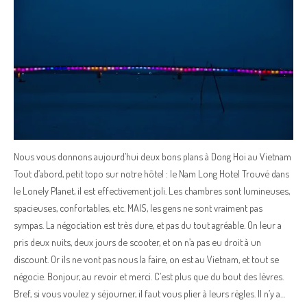
Nous vous donnons aujourd’hui deux bons plans à Dong Hoi au Vietnam
Tout d’abord, petit topo sur notre hôtel : le Nam Long Hotel Trouvé dans
le Lonely Planet, il est effectivement joli. Les chambres sont lumineuses,
spacieuses, confortables, etc. MAIS, les gens ne sont vraiment pas
sympas. La négociation est très dure, et pas du tout agréable. On leur a
pris deux nuits, deux jours de scooter, et on n’a pas eu droit à un
discount. Or ils ne vont pas nous la faire, on est au Vietnam, et tout se
négocie. Bonjour, au revoir et merci. C’est plus que du bout des lèvres.
Bref, si vous voulez y séjourner, il faut vous plier à leurs règles. Il n’y a…