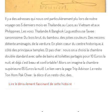
Il y a des adresses qui nous ont particulièrement plu lors de notre
voyage ces 5 derniers mois en Thaïlande, au Laos, au Vietnam et aux
Philippines. Les voici. Thaïlande A Bangkok La guesthouse Tavee :
canonissime. Du bois brut, du bambou, des jolies couleurs. Des recoins
détente aménagés, de la verdure. En plein cœur du centre historique, à
côté des principaux temples. Et pas cher : nous on a choisi la chambre
double standard avec salle de bains et toilettes partagés pour 10 Euros la
nuit, et déjà c’est beau et confortable ! Alors on imagine la chambre
supérieure (15 Euros la nuit). Le lien vers la page Trip Advisor. Le resto
Ton Hom Pak Chee : la déco d’un resto chic, des…
Lire le déroulement fascinant de cette histoire