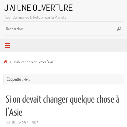
Passer
J'AI UNE OUVERTURE
au
Tour du monde & Retour sur la Planète
contenu
R
Reche
p
:
Accueil
Publications étiquetées "Avis"
Étiquette :
Avis
Si on devait changer quelque chose à
l’Asie
19 juin 2014
2