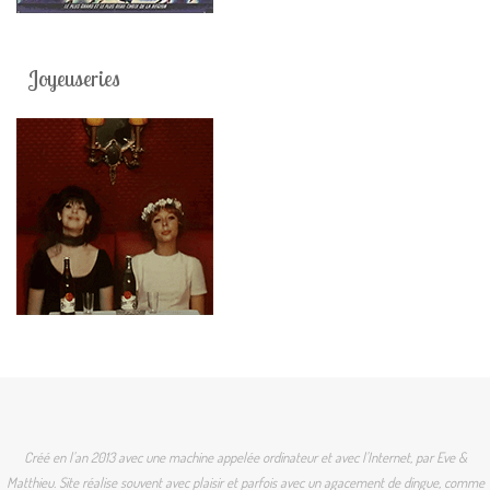
Joyeuseries
Créé en l'an 2013 avec une machine appelée ordinateur et avec l'Internet, par Eve &
Matthieu. Site réalise souvent avec plaisir et parfois avec un agacement de dingue, comme