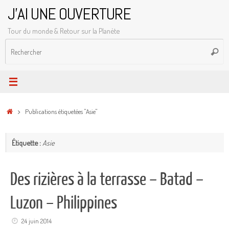
Passer
J'AI UNE OUVERTURE
au
Tour du monde & Retour sur la Planète
contenu
R
Reche
p
:
Accueil
Publications étiquetées "Asie"
Étiquette :
Asie
Des rizières à la terrasse – Batad –
Luzon – Philippines
24 juin 2014