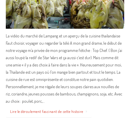
La vidéo du marché de Lampang et un aperçu de la cuisine thailandaise
Faut choisir, voyager ou regarder la télé A mon grand drame, le début de
notre voyage m’a privée de mon programme fétiche : Top Chef. ( Bon j’ai
aussi loupé la redif de Star Wars et ça aussi c’est dur). Mais comme dit
une amie « il y a des choix à faire dans la vie ». Heureusement pour moi,
la Thaïlande est un pays où l’on mange bien partout et tout le temps. La
cuisine de rue est omniprésente et constitue notre pain quotidien.
Personnellement, je me régale de leurs soupes claires aux nouilles de
riz, coriandre, jeunes pousses de bambous, champignons, soja, etc. Avec
au choix : poulet, porc,…
Lire le déroulement fascinant de cette histoire