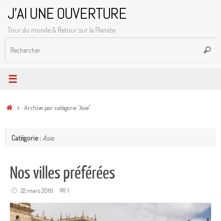
Passer
J'AI UNE OUVERTURE
au
Tour du monde & Retour sur la Planète
contenu
R
Reche
p
:
Accueil
Archive par catégorie "Asie"
Catégorie :
Asie
Nos villes préférées
22 mars 2016
1