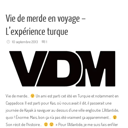
Vie de merde en voyage –
L’expérience turque
10 septembre 2013
1
Vie de merde…
Un ami est parti cet été en Turquie et notamment en
Cappadoce. Il est parti pour Kas, où nous avait il dit, il passerait une
journée de Kayak à naviguer au dessus d’une ville engloutie. L’Atlantide,
quoi ! Énorme. Mais, bon ça n’a pas été vraiment ça apparemment…
Son récit de l’histoire…
» Pour l’Atlantide, je me suis fais enfiler